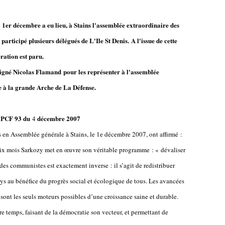
1er décembre a eu lieu, à Stains l'assemblée extraordinaire des
articipé plusieurs délégués de L'Ile St Denis. A l'issue de cette
ration est paru.
signé Nicolas Flamand pour les représenter à l'assemblée
bre à la grande Arche de La Défense.
 PCF 93 du
décembre 2007
4
 en Assemblée générale à Stains, le 1e décembre 2007, ont affirmé :
 six mois Sarkozy met en œuvre son véritable programme : « dévaliser
 des communistes est exactement inverse : il s’agit de redistribuer
ays au bénéfice du progrès social et écologique de tous. Les avancées
) sont les seuls moteurs possibles d’une croissance saine et durable.
e temps, faisant de la démocratie son vecteur, et permettant de