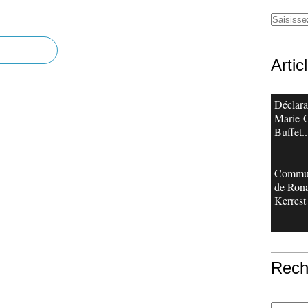
Artic
Déclara
Marie-
Buffet..
Commu
de Ron
Kerrest
Rech