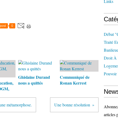
Links
Caté
post
0
Débat "
Traité E
Banlieu
Droit À 
Logeme
Pouvoir 
Ghislaine Durand
Communiqué de
ucation,
nous a quittés
Ronan Kerrest
 OGM,
News
u'une métamorphose.
Une bonne résolution
Abonnez-
articles 